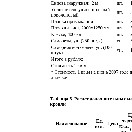
Ендова (наружная), 2 м
шт.
Уплотнитель универсальный
шт.
поролоновый
Планка примыкания
шт.
Плоский лист, 2000х1250 мм
шт.
Краска, 400 мл
шт.
Саморезы, уп. (250 штук)
уп.
Саморезы коньковые, уп. (100
уп.
штук)
Итого в рублях:
Стоимость 1 кв.м:
* Стоимость 1 кв.м на июнь 2007 года
дилеров
Таблица 5. Расчет дополнительных м
кровли
Ц
чере
Ед.
Наименование
Цена
изм.
Кол-