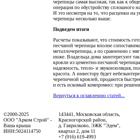
черепицы самая высокая, так как к общ
операция по обустройству сплошного на
И это несмотря на то, что расценки на
черепицы несколько выше.
Подведем итоги
Расчеты показывают, что стоимость гот
песчаной черепицы вполне сопоставима
металлочерепицы, а по сравнению с мя
ниже. Владельца дома заинтересуют так
кровли из цементно-песчаной черепицы,
надежность, тепло- и звукоизоляция, по
красота. А инвестору будет небезынтере
черепичной кровлей, продаются быстрее
и есть искомый компромисс при решени
Вернуться к оглавлению статей...
©2000-2025
143441,
Московская область,
ООО "Арком Строй" -
Красногорский район,
Ваша крыша
д. Гаврилково, ЭЖК "Эдем",
ИНН:5024114750
квартал 2, дом 11
+7 (916) 619‑4993