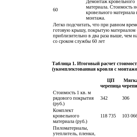
Демонтаж кровельного
материала. Стоимость н
60
кровельного материала 
монтажа.
Легко подсчитать, что при равном вре
готовую крышу, покрытую материалом с
приблизительно в два раза выше, чем 
со сроком службы 60 лет
Таблица 1. Итоговый расчет стоимос
(укомплектованная кровля с монтаж
ЦП
Мягк
черепица
череп
Стоимость 1 кв. м
рядового покрытия
342
306
(руб.)
Комплект
кровельного
118 735
103 06
материала (руб.)
Пиломатериалы,
утеплитель, пленки,