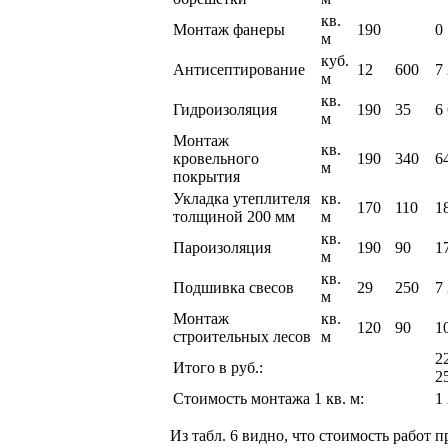
кв.
Монтаж фанеры
190
0
м
куб.
Антисептирование
12
600
7
м
кв.
Гидроизоляция
190
35
6
м
Монтаж
кв.
кровельного
190
340
6
м
покрытия
Укладка утеплителя
кв.
170
110
1
толщиной 200 мм
м
кв.
Пароизоляция
190
90
1
м
кв.
Подшивка свесов
29
250
7
м
Монтаж
кв.
120
90
1
строительных лесов
м
2
Итого в руб.:
2
Стоимость монтажа 1 кв. м:
1
Из табл. 6 видно, что стоимость работ 