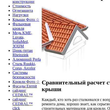
конструкции
Стоимость
Огнезащита
Нагрузки
Крыши Фото ☆
Фальцевая
кровля
Медь KME,
Luvata,
SofiaMed,
ЗОЦМ
Цинк-титан
Rheinzink
Алюминий Prefa
Сталь Ruukki,
Corus, Arcelor
Системы
безопасности
Сравнительный расчет с
Кровли Фото ☆
Фасады Eternit
крыши
сайдинг
CEDRAL™
сайдинг
Каждый, кто хоть раз сталкивался с воп
CEDRAL™
ремонта дома, хорошо знает, как серье
click
строительных материалов для кровли. 