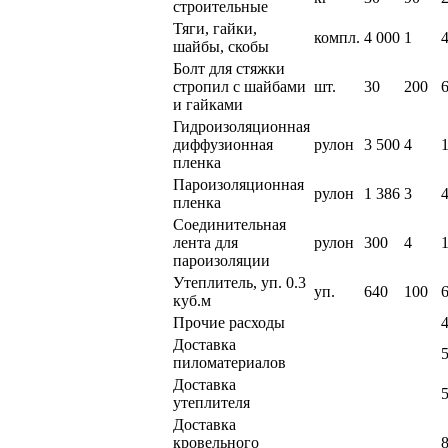
строительные
Тяги, гайки,
компл.
4 000
1
шайбы, скобы
Болт для стяжки
стропил с шайбами
шт.
30
200
и гайками
Гидроизоляционная
диффузионная
рулон
3 500
4
пленка
Пароизоляционная
рулон
1 386
3
пленка
Соединительная
лента для
рулон
300
4
пароизоляции
Утеплитель, уп. 0.3
уп.
640
100
куб.м
Прочие расходы
Доставка
пиломатериалов
Доставка
утеплителя
Доставка
кровельного