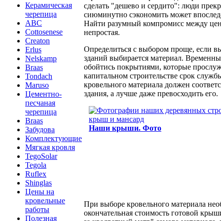
Керамическая
сделать "дешево и сердито": люди прек
черепица
сиюминутно сэкономить может впоследс
ABC
Найти разумный компромисс между цен
Cottosenese
непростая.
Creaton
Определиться с выбором проще, если вы
Erlus
зданий выбирается материал. Временны
Nelskamp
обойтись покрытиями, которые прослуж
Braas
капитальном строительстве срок служ
Tondach
кровельного материала должен соответс
Maruso
здания, а лучше даже превосходить его.
Цементно-
песчаная
черепица
Braas
Наши крыши. Фото
Забудова
Комплектующие
Мягкая кровля
TegoSolar
Tegola
Ruflex
Shinglas
Цены на
кровельные
При выборе кровельного материала нео
работы
окончательная стоимость готовой крыш
Полезная