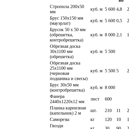
во
Стропила 200х50
куб. м
5 600
4,8
мм
Брус 150х150 мм
куб. м
5 600
0,5
(мауэрлат)
Брусок 50 х 50 мм
(обрешетка,
куб. м
8 000
2,1
контробрешетка)
Обрезная доска
30х1100 мм
куб. м
5 500
(обрешетка)
Обрезная доска
25х1100 мм
куб. м
5 500
5
(черновая
подшивка и свесы)
Брус 30х50 мм
куб. м
8 000
(контробрешетка)
Фанера
лист
600
2440х1220х12 мм
Планка карнизная
шт.
210
11
(капельник) 2 м
Саморезы
кг
120
10
Гвозди
кг
30
90