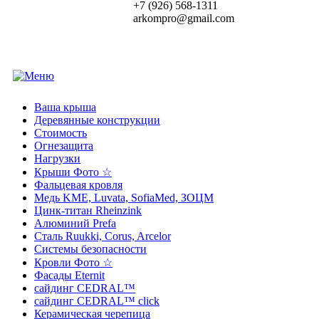
+7 (926) 568‑1311
arkompro@gmail.com
Ваша крыша
Деревянные конструкции
Стоимость
Огнезащита
Нагрузки
Крыши Фото ☆
Фальцевая кровля
Медь KME, Luvata, SofiaMed, ЗОЦМ
Цинк-титан Rheinzink
Алюминий Prefa
Сталь Ruukki, Corus, Arcelor
Системы безопасности
Кровли Фото ☆
Фасады Eternit
сайдинг CEDRAL™
сайдинг CEDRAL™ click
Керамическая черепица