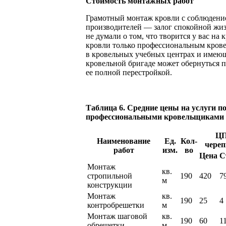
Стоимость монтажных работ
Грамотный монтаж кровли с соблюдени
производителей — залог спокойной жиз
не думали о том, что творится у вас на
кровли только профессиональным кров
в кровельных учебных центрах и имею
кровельной бригаде может обернуться 
ее полной перестройкой.
Таблица 6. Средние цены на услуги п
профессиональными кровельщиками в
Ц
Наименование
Ед.
Кол-
череп
работ
изм.
во
Цена
С
Монтаж
кв.
стропильной
190
420
7
м
конструкции
Монтаж
кв.
190
25
4
контробрешетки
м
Монтаж шаговой
кв.
190
60
1
обрешетки
м