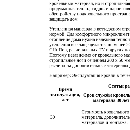
кровельный материал, но и стропильная
продуманная тепло-, гидро- и пароизол
обустройству подкровельного простран
защищать дом.
Утепленная мансарда в коттеджном стро
нормой. Для комфортного микроклимата
отопление дома нужна надежная теплои
утепления все чаще делается не менее 
СНиПов, региональных ТУ и других но
Поэтому независимо от кровельного ма
стропильные ноги сечением 200 х 50 мм
расчеты на дополнительные материалы 
Например: Эксплуатация кровли в течен
Статьи ра
Время
эксплуатации,
Срок службы кровель
лет
материала 30 лет
Стоимость кровельного
30
материала, дополнител
материалов и монтажa.