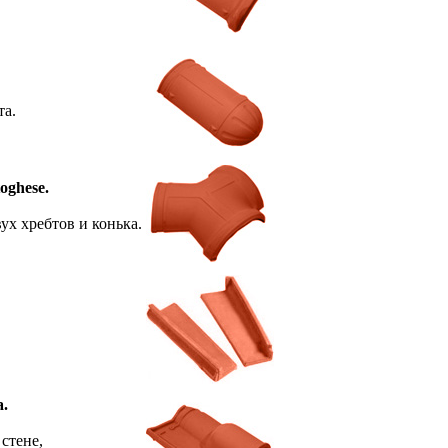
та.
oghese.
ух хребтов и конька.
a.
стене,