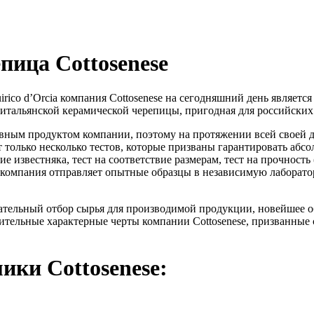
пица Cottosenese
uirico d’Orcia компания Cottosenese на сегодняшний день являе
 итальянской керамической черепицы, пригодная для российских
вным продуктом компании, поэтому на протяжении всей своей д
 только несколько тестов, которые призваны гарантировать абсол
е известняка, тест на соответствие размерам, тест на прочност
компания отправляет опытные образцы в независимую лаборатори
мательный отбор сырья для производимой продукции, новейшее о
ительные характерные черты компании Cottosenese, призванные
ики Cottosenese: