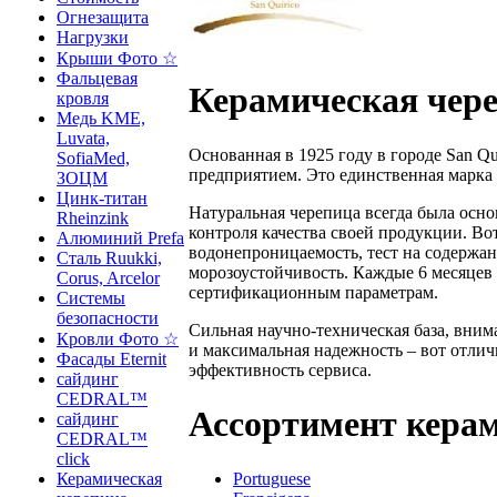
Огнезащита
Нагрузки
Крыши Фото ☆
Фальцевая
Керамическая чере
кровля
Медь KME,
Luvata,
Основанная в 1925 году в городе San Q
SofiaMed,
предприятием. Это единственная марка
ЗОЦМ
Цинк-титан
Натуральная черепица всегда была осно
Rheinzink
контроля качества своей продукции. Вот
Алюминий Prefa
водонепроницаемость, тест на содержани
Сталь Ruukki,
морозоустойчивость. Каждые 6 месяцев 
Corus, Arcelor
сертификационным параметрам.
Системы
безопасности
Сильная научно-техническая база, вни
Кровли Фото ☆
и максимальная надежность – вот отлич
Фасады Eternit
эффективность сервиса.
сайдинг
CEDRAL™
Ассортимент керам
сайдинг
CEDRAL™
click
Portuguese
Керамическая