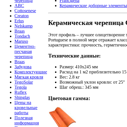
Francigena
черепица
Керамические доборные элементы
ABC
Cottosenese
Creaton
Erlus
Керамическая черепица C
Nelskamp
Braas
Этот профиль – лучшее олицетворение 
Tondach
Portuguese в полной мере отражает кла
Maruso
характеристики: прочность, герметично
Цементно-
песчаная
Технические данные:
черепица
Braas
Забудова
Размер: 410x245 мм
Комплектующие
Расход на 1 м2 приблизительно 15
Мягкая кровля
Вес: 2.8 кг
TegoSolar
Возможный уклон кровли: от 25°
Tegola
Шаг обреш.: 345 мм
Ruflex
Shinglas
Цветовая гамма:
Цены на
кровельные
работы
Полезная
информация