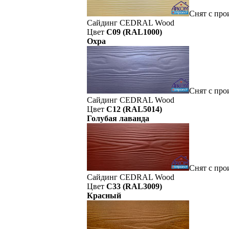
Снят с про
Сайдинг CEDRAL Wood
Цвет
C09 (RAL1000)
Охра
Снят с про
Сайдинг CEDRAL Wood
Цвет
C12 (RAL5014)
Голубая лаванда
Снят с про
Сайдинг CEDRAL Wood
Цвет
C33 (RAL3009)
Красный