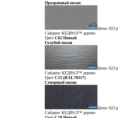
Прозрачный океан
Цена:
923
р
Сайдинг
КЕДРАЛ™
дерево
Цвет
C62 Новый
Голубой океан
Цена:
923
р
Сайдинг
КЕДРАЛ™
дерево
Цвет
C15 (RAL7031*)
Северный океан
Цена:
923
р
Сайдинг
КЕДРАЛ™
дерево
Цвет
C18 Новый