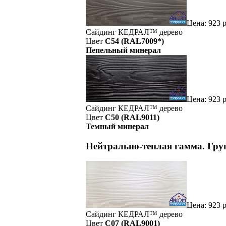
Цена:
923
р
Сайдинг
КЕДРАЛ™
дерево
Цвет
C54 (RAL7009*)
Пепельный минерал
Цена:
923
р
Сайдинг
КЕДРАЛ™
дерево
Цвет
C50 (RAL9011)
Темный минерал
Нейтрально-теплая гамма. Гр
Цена:
923
р
Сайдинг
КЕДРАЛ™
дерево
Цвет
C07 (RAL9001)