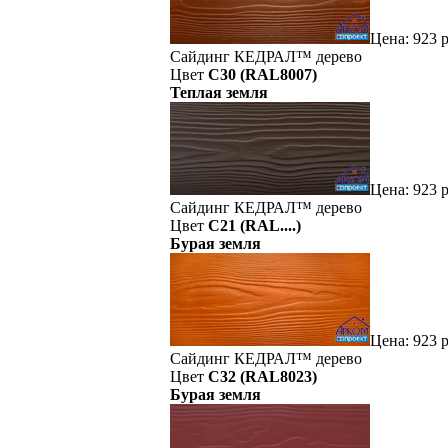
Цена:
923
р
Сайдинг
КЕДРАЛ™
дерево
Цвет
C30 (RAL8007)
Теплая земля
Цена:
923
р
Сайдинг
КЕДРАЛ™
дерево
Цвет
C21 (RAL....)
Бурая земля
Цена:
923
р
Сайдинг
КЕДРАЛ™
дерево
Цвет
C32 (RAL8023)
Бурая земля