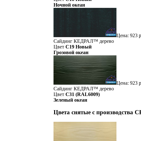
Ночной океан
Цена:
923
р
Сайдинг
КЕДРАЛ™
дерево
Цвет
C19 Новый
Грозовой океан
Цена:
923
р
Сайдинг
КЕДРАЛ™
дерево
Цвет
C31 (RAL6009)
Зеленый океан
Цвета снятые с производства C