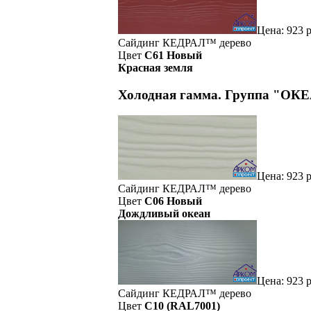
Цена:
923
р
Сайдинг
КЕДРАЛ™
дерево
Цвет
C61 Новый
Красная земля
Холодная гамма. Группа "ОК
Цена:
923
р
Сайдинг
КЕДРАЛ™
дерево
Цвет
C06 Новый
Дождливый океан
Цена:
923
р
Сайдинг
КЕДРАЛ™
дерево
Цвет
C10 (RAL7001)