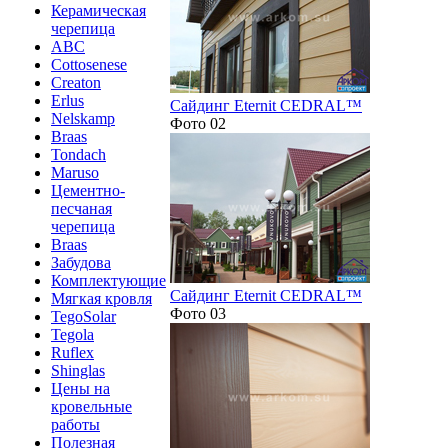
Керамическая
черепица
ABC
Cottosenese
Creaton
Erlus
Сайдинг Eternit CEDRAL™
Nelskamp
Фото 02
Braas
Tondach
Maruso
Цементно-
песчаная
черепица
Braas
Забудова
Комплектующие
Сайдинг Eternit CEDRAL™
Мягкая кровля
Фото 03
TegoSolar
Tegola
Ruflex
Shinglas
Цены на
кровельные
работы
Полезная