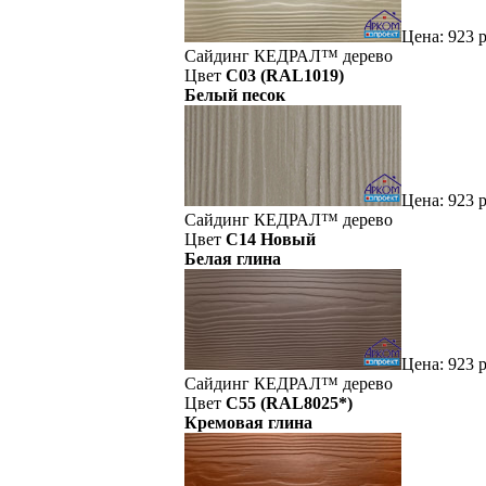
Цена:
923
р
Сайдинг
КЕДРАЛ™
дерево
Цвет
C03 (RAL1019)
Белый песок
Цена:
923
р
Сайдинг
КЕДРАЛ™
дерево
Цвет
C14 Новый
Белая глина
Цена:
923
р
Сайдинг
КЕДРАЛ™
дерево
Цвет
C55 (RAL8025*)
Кремовая глина