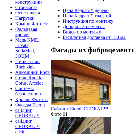
конструкции
Стоимость
Цена Кедрал™ дерево
Огнезащита
Цена Кедрал™ гладкий
Нагрузки
Инструкция по монтажу
Крыши Фото ☆
Доборные элементы
Фальцевая
Видео по монтажу
кровля
Бесплатная доставка от 150 м2
Медь KME,
Luvata,
Фасады из фиброцемент
SofiaMed,
ЗОЦМ
Цинк-титан
Rheinzink
Алюминий Prefa
Сталь Ruukki,
Corus, Arcelor
Системы
безопасности
Кровли Фото ☆
Фасады Eternit
Сайдинг Eternit CEDRAL™
сайдинг
Фото 01
CEDRAL™
сайдинг
CEDRAL™
click