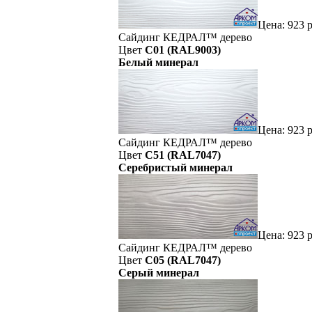
Цена:
923
р
Сайдинг
КЕДРАЛ™
дерево
Цвет
C01 (RAL9003)
Белый минерал
Цена:
923
р
Сайдинг
КЕДРАЛ™
дерево
Цвет
C51 (RAL7047)
Серебристый минерал
Цена:
923
р
Сайдинг
КЕДРАЛ™
дерево
Цвет
C05 (RAL7047)
Серый минерал