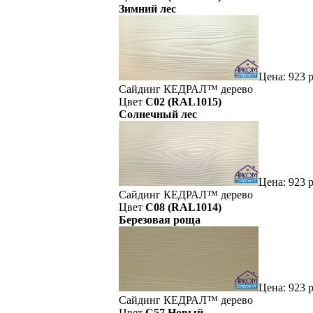
Зимний лес
Цена:
923
р
Сайдинг
КЕДРАЛ™
дерево
Цвет
C02 (RAL1015)
Солнечный лес
Цена:
923
р
Сайдинг
КЕДРАЛ™
дерево
Цвет
C08 (RAL1014)
Березовая роща
Цена:
923
р
Сайдинг
КЕДРАЛ™
дерево
Цвет
C57 Новый